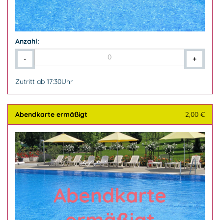
Anzahl:
-
+
Zutritt ab 17:30Uhr
Abendkarte ermäßigt
2,00 €