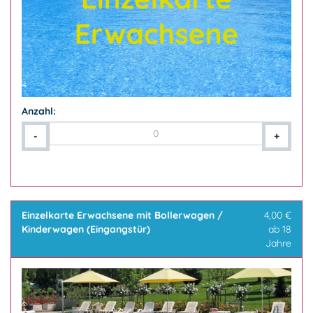
Anzahl:
-
+
Einzelkarte Erwachsene mit Bollerwagen /
4,00 €
Kinderwagen (Eingangstür)
ab 18
Jahre