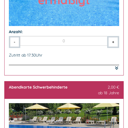
Anzahl:
-
+
Zutritt ab 17:30Uhr
ermäßigt: Schüler, Studenten, Azubis
Der Nachweis ist mitzuführen und auf Verlangen
vorzuzeigen.
Abendkarte Schwerbehinderte
2,00 €
Zutritt ab 17:30Uhr
ab 18 Jahre