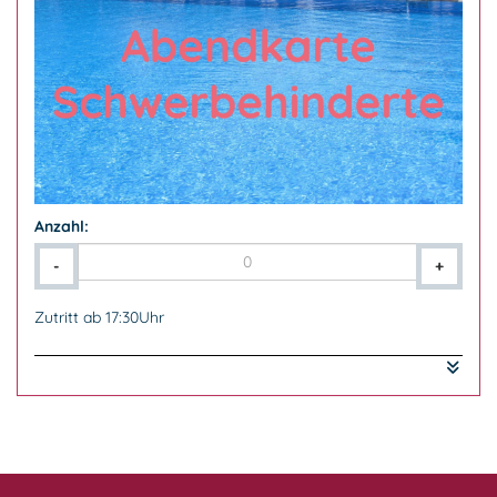
Anzahl:
-
+
Zutritt ab 17:30Uhr
Abendkarte für Schwerbehinderte ab 50% GdB
Der Nachweis ist mitzuführen und auf Verlangen
vorzuzeigen.
Die Begleitperson von Schwerbehinderten mit dem
Merkzeichen B erhält freien Eintritt.