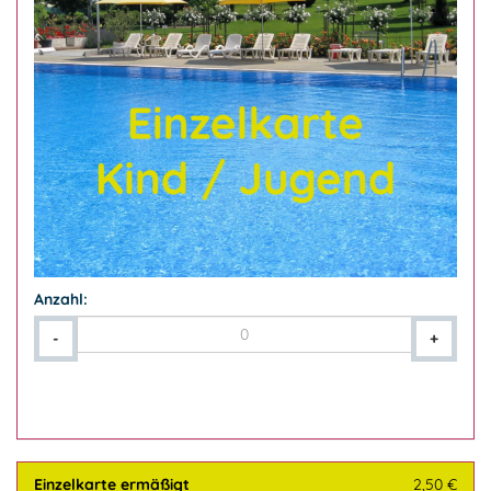
Anzahl:
-
+
Einzelkarte ermäßigt
2,50 €